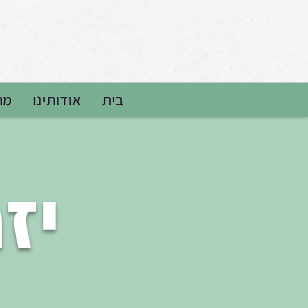
בית
אודותינו
מה
יז