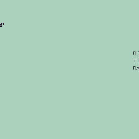
יצ
ית
רד
את