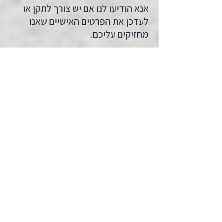
אנא הודיעו לנו אם יש צורך לתקן או
לעדכן את הפרטים האישיים שאנו
מחזיקים עליכם.
יג. עוגיות
האתר שלנו משתמש בעוגיות. עוגייה
היא קובץ המכיל מזהה (מחרוזת של
אותיות ומספרים) שנשלח על ידי שרת
אינטרנט לדפדפן אינטרנט ומאוחסן
בדפדפן. אז, המזהה נשלח בחזרה
לשרת בכל פעם שהדפדפן מבקש
מהשרת להציג דף אינטרנט. עוגיות
יכולות להיות או עוגיות “עיקשות” או
עוגיות “פעולה” (session): עוגייה
עיקשת תאוחסן בדפדפן שלכם